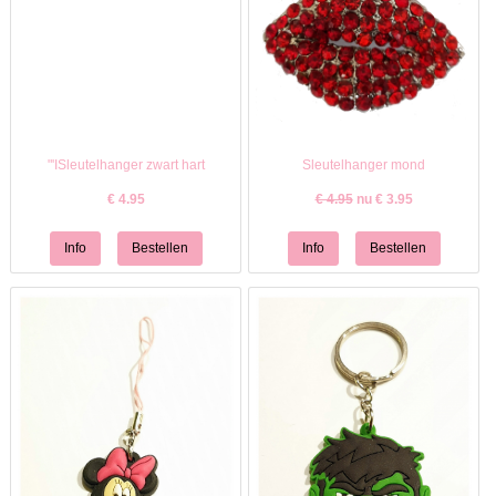
"'ISleutelhanger zwart hart
Sleutelhanger mond
€
4.95
€ 4.95
nu €
3.95