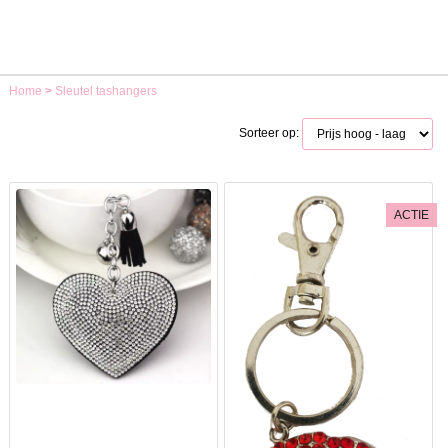
Home
>
Sleutel tashangers
Sorteer op:
ACTIE