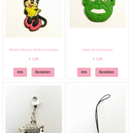
Minnie Mouse telefoon hanger
Hulk sleutelhanger
€
3.95
€
3.95