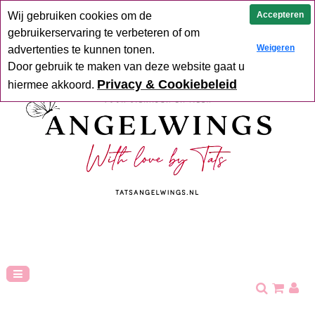
Uit voorraad geleverd
Goede service
Verzending binnen 2-5
Accepteren
Wij gebruiken cookies om de
werkdagen
Hoge klant tevredenheid
gebruikerservaring te verbeteren of om
Weigeren
advertenties te kunnen tonen.
Door gebruik te maken van deze website gaat u
Privacy & Cookiebeleid
hiermee akkoord.