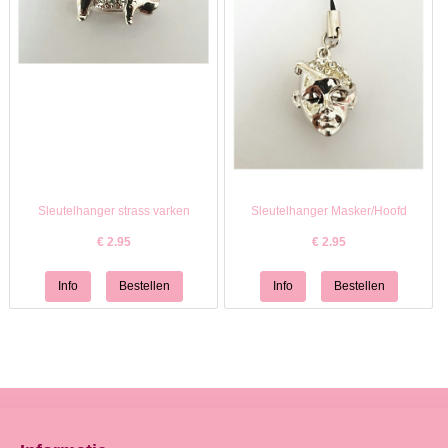
Sleutelhanger strass varken
Sleutelhanger Masker/Hoofd
€
2.95
€
2.95