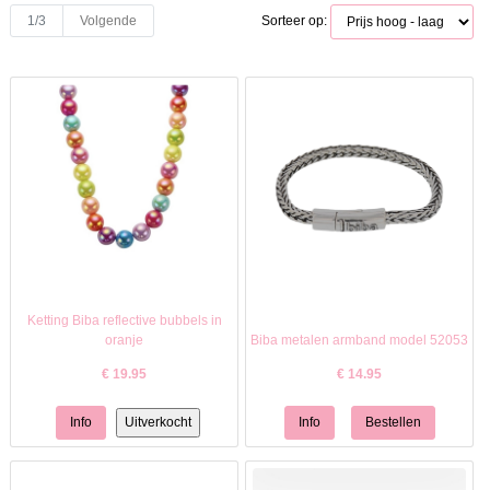
1/3
Volgende
Sorteer op:
Ketting Biba reflective bubbels in
oranje
Biba metalen armband model 52053
€
19.95
€
14.95