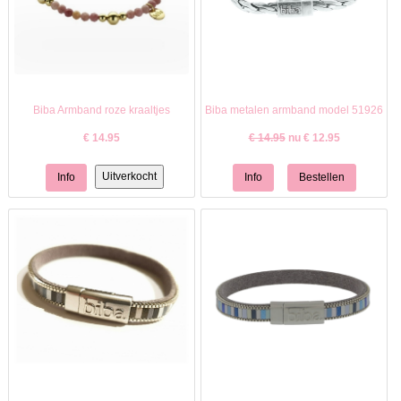
Biba Armband roze kraaltjes
Biba metalen armband model 51926
€
14.95
€ 14.95
nu €
12.95