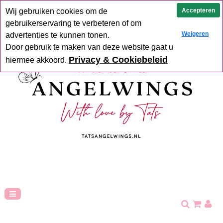
Uit voorraad geleverd
Goede service
Verzending binnen 2-5
Accepteren
Wij gebruiken cookies om de
werkdagen
Hoge klant tevredenheid
gebruikerservaring te verbeteren of om
Weigeren
advertenties te kunnen tonen.
Door gebruik te maken van deze website gaat u
Privacy & Cookiebeleid
hiermee akkoord.