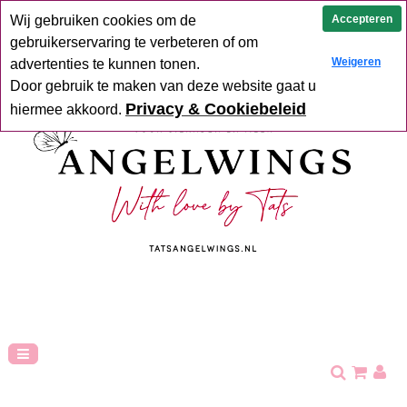
Uit voorraad geleverd
Goede service
Verzending binnen 2-5
Accepteren
Wij gebruiken cookies om de
werkdagen
Hoge klant tevredenheid
gebruikerservaring te verbeteren of om
Weigeren
advertenties te kunnen tonen.
Door gebruik te maken van deze website gaat u
Privacy & Cookiebeleid
hiermee akkoord.