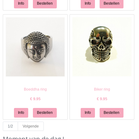
Boeddha ring
Biker ring
€
9.95
€
9.95
1/2
Volgende
Moment van de dag !