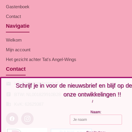
Gastenboek
Contact
Navigatie
Welkom
Mijn account
Het gezicht achter Tat's Angel-Wings
Contact
info@tatsangelwings.nl
Schrijf je in voor de nieuwsbrief en blijf op d
hoogte van al onze ontwikkelingen !!
BTW: NL001829910B28
/
KvK: 62629387
Naam: