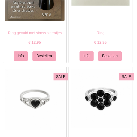
Ring gevuld met strass steentjes
Ring
€
12.95
€
12.95
SALE
SALE