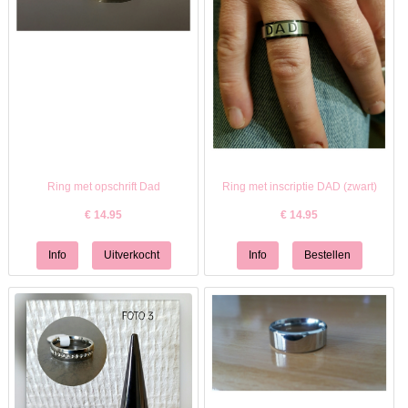
Ring met opschrift Dad
Ring met inscriptie DAD (zwart)
€
14.95
€
14.95