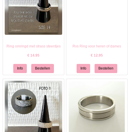
Ring omringd met strass steentjes
Rvs Ring voor heren of dames
€
14.95
€
12.95