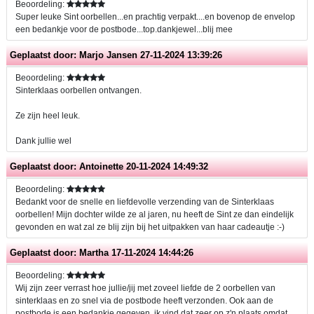
Beoordeling:
Super leuke Sint oorbellen...en prachtig verpakt....en bovenop de envelop
een bedankje voor de postbode...top.dankjewel...blij mee
Geplaatst door:
Marjo Jansen
27-11-2024 13:39:26
Beoordeling:
Sinterklaas oorbellen ontvangen.
Ze zijn heel leuk.
Dank jullie wel
Geplaatst door:
Antoinette
20-11-2024 14:49:32
Beoordeling:
Bedankt voor de snelle en liefdevolle verzending van de Sinterklaas
oorbellen! Mijn dochter wilde ze al jaren, nu heeft de Sint ze dan eindelijk
gevonden en wat zal ze blij zijn bij het uitpakken van haar cadeautje :-)
Geplaatst door:
Martha
17-11-2024 14:44:26
Beoordeling:
Wij zijn zeer verrast hoe jullie/jij met zoveel liefde de 2 oorbellen van
sinterklaas en zo snel via de postbode heeft verzonden. Ook aan de
postbode is een bedankje gegeven, ik vind dat zeer op z'n plaats omdat