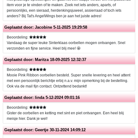
item voor je te vinden of te maken. Zoek net iets anders, aparts, of
persoonlijks, een sieraad, herdenkingsjuweel, assierraad of toch iets
anders? Bij Tat's AngelWings ben je aan het juiste adres!
Geplaatst door:
Jacobine
5-11-2025 19:29:58
Beoordeling:
Vandaag de super leuke Sinterklaas oorbellen mogen ontvangen. Snel
verzonden en fijne service. Heel blij mee! 🤩
Geplaatst door:
Maritza
18-09-2025 12:32:37
Beoordeling:
Mooie Pink Ribbon oorbellen besteld. Super snelle levering en heel attent
met een persoonlijk berichtje erbij n.a.v. mijn opmerking bij de bestelling.
Ook via de mail fijn contact. Ontzettend bedankt!
Geplaatst door:
linda
5-12-2024 09:01:16
Beoordeling:
Gister de oorbellen en ketting met sint en piet ontvangen. Een heel blij
meisje hier. Dank je wel!
Geplaatst door:
Geertje
30-11-2024 14:09:12