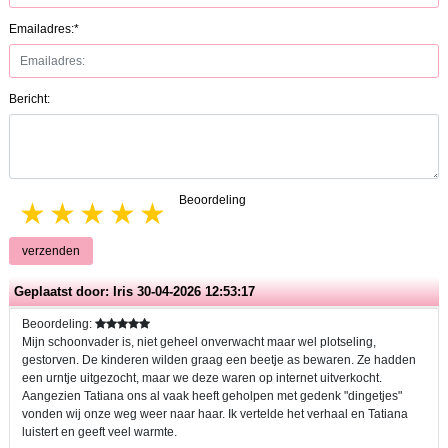
Emailadres:*
Bericht:
Beoordeling
1 star
2 stars
3 stars
4 stars
5 stars
verzenden
Geplaatst door:
Iris
30-04-2026 12:53:17
Beoordeling:
Mijn schoonvader is, niet geheel onverwacht maar wel plotseling,
gestorven. De kinderen wilden graag een beetje as bewaren. Ze hadden
een urntje uitgezocht, maar we deze waren op internet uitverkocht.
Aangezien Tatiana ons al vaak heeft geholpen met gedenk "dingetjes"
vonden wij onze weg weer naar haar. Ik vertelde het verhaal en Tatiana
luistert en geeft veel warmte.