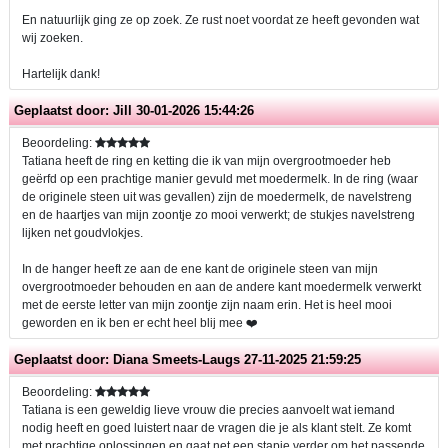
En natuurlijk ging ze op zoek. Ze rust noet voordat ze heeft gevonden wat
wij zoeken.
Hartelijk dank!
Geplaatst door:
Jill
30-01-2026 15:44:26
Beoordeling:
Tatiana heeft de ring en ketting die ik van mijn overgrootmoeder heb
geërfd op een prachtige manier gevuld met moedermelk. In de ring (waar
de originele steen uit was gevallen) zijn de moedermelk, de navelstreng
en de haartjes van mijn zoontje zo mooi verwerkt; de stukjes navelstreng
lijken net goudvlokjes.
In de hanger heeft ze aan de ene kant de originele steen van mijn
overgrootmoeder behouden en aan de andere kant moedermelk verwerkt
met de eerste letter van mijn zoontje zijn naam erin. Het is heel mooi
geworden en ik ben er echt heel blij mee ❤️
Geplaatst door:
Diana Smeets-Laugs
27-11-2025 21:59:25
Beoordeling:
Tatiana is een geweldig lieve vrouw die precies aanvoelt wat iemand
nodig heeft en goed luistert naar de vragen die je als klant stelt. Ze komt
met prachtige oplossingen en gaat net een stapje verder om het passende