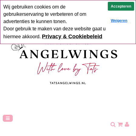
Uit voorraad geleverd
Goede service
Verzending binnen 2-5
Accepteren
Wij gebruiken cookies om de
werkdagen
Hoge klant tevredenheid
gebruikerservaring te verbeteren of om
Weigeren
advertenties te kunnen tonen.
Door gebruik te maken van deze website gaat u
Privacy & Cookiebeleid
hiermee akkoord.