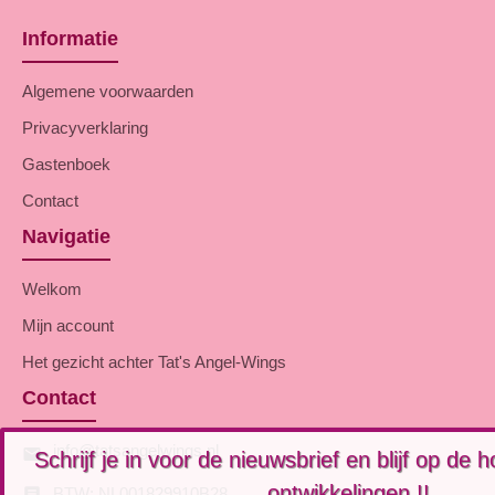
Informatie
Algemene voorwaarden
Privacyverklaring
Gastenboek
Contact
Navigatie
Welkom
Mijn account
Het gezicht achter Tat's Angel-Wings
Contact
info@tatsangelwings.nl
Schrijf je in voor de nieuwsbrief en blijf op de
van al onze ontwikkelingen !!
BTW: NL001829910B28