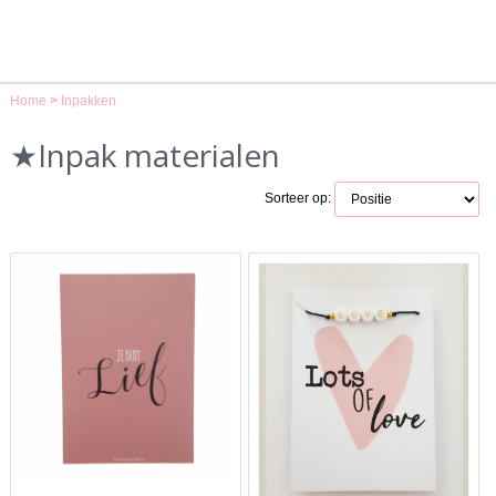
Home
>
Inpakken
★Inpak materialen
Sorteer op: