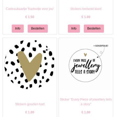
Cadeaukaartje 'Kadootje voor jou'
Stickers bedankt klant
€
1.50
€
1.00
Sticker "Every Piece of jewellery tells
Stickers gouden hart
a story"
€
1.00
€
1.00