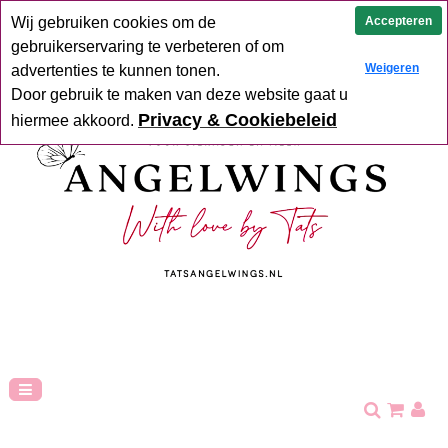
Uit voorraad geleverd
Goede service
Verzending binnen 2-5
Accepteren
Wij gebruiken cookies om de
werkdagen
Hoge klant tevredenheid
gebruikerservaring te verbeteren of om
Weigeren
advertenties te kunnen tonen.
Door gebruik te maken van deze website gaat u
Privacy & Cookiebeleid
hiermee akkoord.