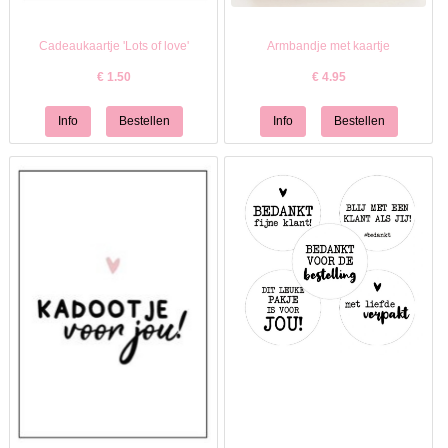
Cadeaukaartje 'Lots of love'
Armbandje met kaartje
€
1.50
€
4.95