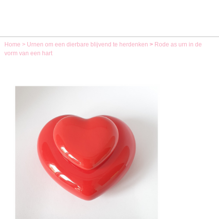
Home
>
Urnen om een dierbare blijvend te herdenken
>
Rode as urn in de
vorm van een hart