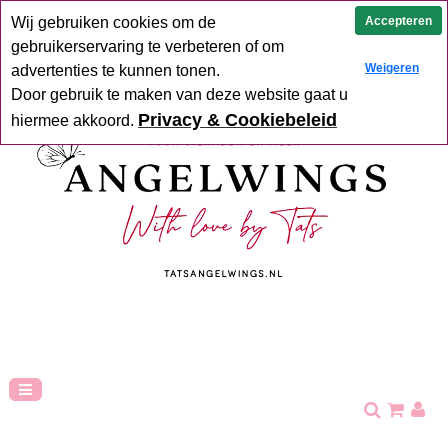
Uit voorraad geleverd
Goede service
Verzending binnen 2-5
Accepteren
Wij gebruiken cookies om de
werkdagen
Hoge klant tevredenheid
gebruikerservaring te verbeteren of om
Weigeren
advertenties te kunnen tonen.
Door gebruik te maken van deze website gaat u
Privacy & Cookiebeleid
hiermee akkoord.